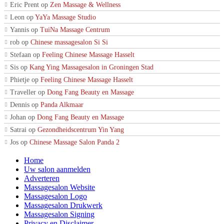
Eric Prent
op
Zen Massage & Wellness
Leon
op
YaYa Massage Studio
Yannis
op
TuiNa Massage Centrum
rob
op
Chinese massagesalon Si Si
Stefaan
op
Feeling Chinese Massage Hasselt
Sis
op
Kang Ying Massagesalon in Groningen Stad
Phietje
op
Feeling Chinese Massage Hasselt
Traveller
op
Dong Fang Beauty en Massage
Dennis
op
Panda Alkmaar
Johan
op
Dong Fang Beauty en Massage
Satrai
op
Gezondheidscentrum Yin Yang
Jos
op
Chinese Massage Salon Panda 2
Home
Uw salon aanmelden
Adverteren
Massagesalon Website
Massagesalon Logo
Massagesalon Drukwerk
Massagesalon Signing
Privacy en Disclaimer