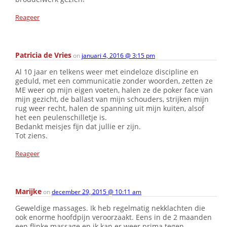
Reageer
Patricia de Vries
on
januari 4, 2016 @ 3:15 pm
Al 10 jaar en telkens weer met eindeloze discipline en
geduld, met een communicatie zonder woorden, zetten ze
ME weer op mijn eigen voeten, halen ze de poker face van
mijn gezicht, de ballast van mijn schouders, strijken mijn
rug weer recht, halen de spanning uit mijn kuiten, alsof
het een peulenschilletje is.
Bedankt meisjes fijn dat jullie er zijn.
Tot ziens.
Reageer
Marijke
on
december 29, 2015 @ 10:11 am
Geweldige massages. Ik heb regelmatig nekklachten die
ook enorme hoofdpijn veroorzaakt. Eens in de 2 maanden
een flinke massage en ik kan er weer prima tegen.