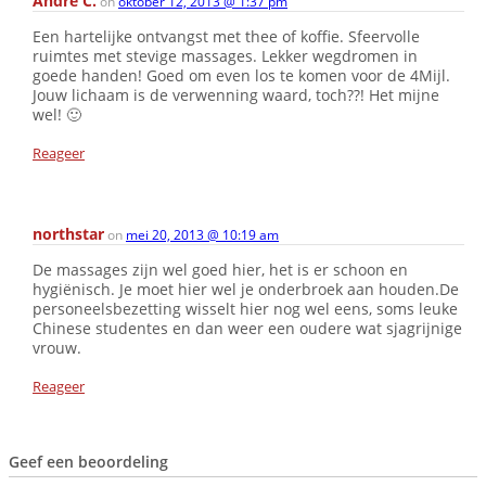
André C.
on
oktober 12, 2013 @ 1:37 pm
Een hartelijke ontvangst met thee of koffie. Sfeervolle
ruimtes met stevige massages. Lekker wegdromen in
goede handen! Goed om even los te komen voor de 4Mijl.
Jouw lichaam is de verwenning waard, toch??! Het mijne
wel! 🙂
Reageer
northstar
on
mei 20, 2013 @ 10:19 am
De massages zijn wel goed hier, het is er schoon en
hygiënisch. Je moet hier wel je onderbroek aan houden.De
personeelsbezetting wisselt hier nog wel eens, soms leuke
Chinese studentes en dan weer een oudere wat sjagrijnige
vrouw.
Reageer
Geef een beoordeling