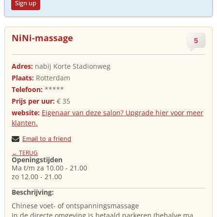
Sign up
NiNi-massage
5
Adres:
nabij Korte Stadionweg
Plaats:
Rotterdam
Telefoon:
*****
Prijs per uur:
€ 35
website:
Eigenaar van deze salon? Upgrade hier voor meer
klanten.
Email to a friend
← TERUG
Openingstijden
Ma t/m za 10.00 - 21.00
zo 12.00 - 21.00
Beschrijving:
Chinese voet- of ontspanningsmassage
In de directe omgeving is betaald parkeren (behalve ma.