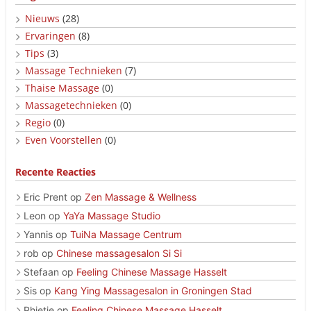
Nieuws
(28)
Ervaringen
(8)
Tips
(3)
Massage Technieken
(7)
Thaise Massage
(0)
Massagetechnieken
(0)
Regio
(0)
Even Voorstellen
(0)
Recente Reacties
Eric Prent
op
Zen Massage & Wellness
Leon
op
YaYa Massage Studio
Yannis
op
TuiNa Massage Centrum
rob
op
Chinese massagesalon Si Si
Stefaan
op
Feeling Chinese Massage Hasselt
Sis
op
Kang Ying Massagesalon in Groningen Stad
Phietje
op
Feeling Chinese Massage Hasselt