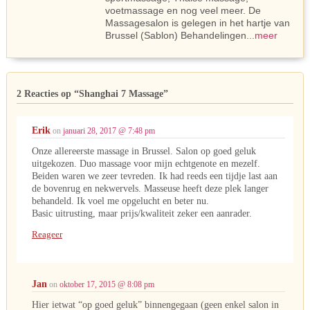
voetmassage en nog veel meer. De
Massagesalon is gelegen in het hartje van
Brussel (Sablon) Behandelingen
...meer
2 Reacties op
“Shanghai 7 Massage”
Erik
on
januari 28, 2017 @ 7:48 pm
Onze allereerste massage in Brussel. Salon op goed geluk
uitgekozen. Duo massage voor mijn echtgenote en mezelf.
Beiden waren we zeer tevreden. Ik had reeds een tijdje last aan
de bovenrug en nekwervels. Masseuse heeft deze plek langer
behandeld. Ik voel me opgelucht en beter nu.
Basic uitrusting, maar prijs/kwaliteit zeker een aanrader.
Reageer
Jan
on
oktober 17, 2015 @ 8:08 pm
Hier ietwat “op goed geluk” binnengegaan (geen enkel salon in