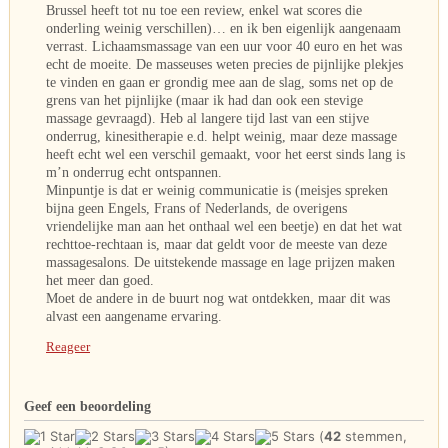
Brussel heeft tot nu toe een review, enkel wat scores die
onderling weinig verschillen)… en ik ben eigenlijk aangenaam
verrast. Lichaamsmassage van een uur voor 40 euro en het was
echt de moeite. De masseuses weten precies de pijnlijke plekjes
te vinden en gaan er grondig mee aan de slag, soms net op de
grens van het pijnlijke (maar ik had dan ook een stevige
massage gevraagd). Heb al langere tijd last van een stijve
onderrug, kinesitherapie e.d. helpt weinig, maar deze massage
heeft echt wel een verschil gemaakt, voor het eerst sinds lang is
m’n onderrug echt ontspannen.
Minpuntje is dat er weinig communicatie is (meisjes spreken
bijna geen Engels, Frans of Nederlands, de overigens
vriendelijke man aan het onthaal wel een beetje) en dat het wat
rechttoe-rechtaan is, maar dat geldt voor de meeste van deze
massagesalons. De uitstekende massage en lage prijzen maken
het meer dan goed.
Moet de andere in de buurt nog wat ontdekken, maar dit was
alvast een aangename ervaring.
Reageer
Geef een beoordeling
(
42
stemmen,