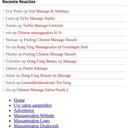
Recente Reacties
Eric Prent
op
Zen Massage & Wellness
Leon
op
YaYa Massage Studio
Yannis
op
TuiNa Massage Centrum
rob
op
Chinese massagesalon Si Si
Stefaan
op
Feeling Chinese Massage Hasselt
Sis
op
Kang Ying Massagesalon in Groningen Stad
Phietje
op
Feeling Chinese Massage Hasselt
Traveller
op
Dong Fang Beauty en Massage
Dennis
op
Panda Alkmaar
Johan
op
Dong Fang Beauty en Massage
Satrai
op
Gezondheidscentrum Yin Yang
Jos
op
Chinese Massage Salon Panda 2
Home
Uw salon aanmelden
Adverteren
Massagesalon Website
Massagesalon Logo
Massagesalon Drukwerk