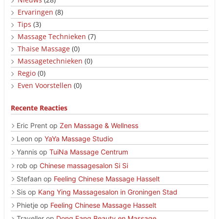
Ervaringen
(8)
Tips
(3)
Massage Technieken
(7)
Thaise Massage
(0)
Massagetechnieken
(0)
Regio
(0)
Even Voorstellen
(0)
Recente Reacties
Eric Prent
op
Zen Massage & Wellness
Leon
op
YaYa Massage Studio
Yannis
op
TuiNa Massage Centrum
rob
op
Chinese massagesalon Si Si
Stefaan
op
Feeling Chinese Massage Hasselt
Sis
op
Kang Ying Massagesalon in Groningen Stad
Phietje
op
Feeling Chinese Massage Hasselt
Traveller
op
Dong Fang Beauty en Massage