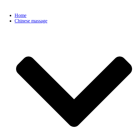
Ga
naar
Home
de
Chinese massage
inhoud