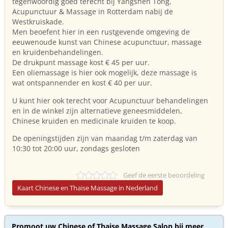
tegenwoordig goed terecht bij Yangshen Tong,
Acupunctuur & Massage in Rotterdam nabij de
Westkruiskade.
Men beoefent hier in een rustgevende omgeving de
eeuwenoude kunst van Chinese acupunctuur, massage
en kruidenbehandelingen.
De drukpunt massage kost € 45 per uur.
Een oliemassage is hier ook mogelijk, deze massage is
wat ontspannender en kost € 40 per uur.
U kunt hier ook terecht voor Acupunctuur behandelingen
en in de winkel zijn alternatieve geneesmiddelen,
Chinese kruiden en medicinale kruiden te koop.
De openingstijden zijn van maandag t/m zaterdag van
10:30 tot 20:00 uur, zondags gesloten
Geef de eerste beoordeling
Kaart Chinese en Thaise Massage in Nederland
Promoot uw Chinese of Thaise Massage Salon bij meer