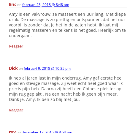
Eric
on
februari 23, 2018 @ 8:48 am
Amy is een vakvrouw, ze masseert een uur lang. Met diepe
druk. De massage is zo prettig en ontspannen, dat het uur
voorbij is zonder dat je het in de gaten hebt. Ik laat mij
regelmatig masseren en telkens is het goed. Heerlijk om te
ondergaan.
Reageer
Dick
on
februari 9, 2018 @ 10:35 pm
Ik heb al jaren last in mijn onderrug. Amy gaf eerste heel
goed en stevige massage. Zij weet echt heel goed waar ik
precis pijn heb. Daarna zij heeft een Chinese pleister op
mijn rug geplakt . Na een nacht heb ik geen pijn meer.
Dank je. Amy. Ik ben zo blij met jou.
Reageer
roy
on
december 17, 2015 @ 8:54 pm