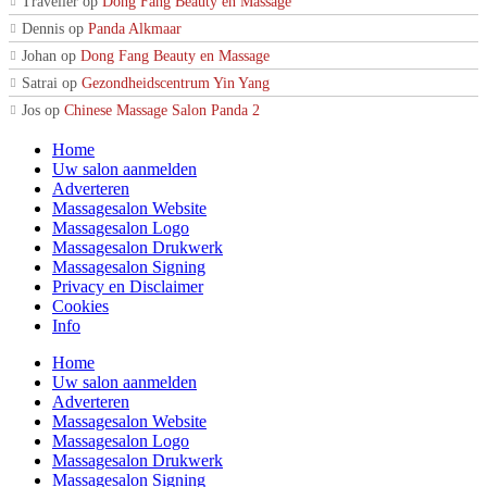
Traveller
op
Dong Fang Beauty en Massage
Dennis
op
Panda Alkmaar
Johan
op
Dong Fang Beauty en Massage
Satrai
op
Gezondheidscentrum Yin Yang
Jos
op
Chinese Massage Salon Panda 2
Home
Uw salon aanmelden
Adverteren
Massagesalon Website
Massagesalon Logo
Massagesalon Drukwerk
Massagesalon Signing
Privacy en Disclaimer
Cookies
Info
Home
Uw salon aanmelden
Adverteren
Massagesalon Website
Massagesalon Logo
Massagesalon Drukwerk
Massagesalon Signing