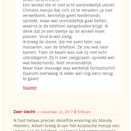
Een winkel die er niet echt aantrekkelijk uitziet.
Chinees meisje dat zich zit te vervelen, je niet
verwelkomt, kennelijk geen Nederlands
spreekt, maar wel onmiddellijk gaat bellen,
waarna je de telefoon aangeboden krijgt. Ik
denk dat ze een beetje op de winkel moet
passen. Vind ik wel zielig.
Ik kreeg de dame, die me even later zou
masseren, aan de telefoon. Ze zou wat later
komen. Toen ze kwam was ook zij niet echt
uitnodigend. Zij is zeer zwijgzaam, spreekt wel
wat Nederlands. Niet onvriendelijk.
Maar haar massage was werkelijk fantastisch!!!
Daarom overweeg ik zeker wel nog eens terug
te gaan!
Reageer
Zeer slecht
on
november 22, 2017 @ 6:04 pm
Ik had helaas precies dezelfde ervaring als Mandy
Hoevers. Alleen kreeg ik van het Aziatische meisje een
vrouw aan de telefoon, waarmee het communiceren