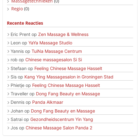
Massagetechnieken
(0)
Regio
(0)
Recente Reacties
Eric Prent
op
Zen Massage & Wellness
Leon
op
YaYa Massage Studio
Yannis
op
TuiNa Massage Centrum
rob
op
Chinese massagesalon Si Si
Stefaan
op
Feeling Chinese Massage Hasselt
Sis
op
Kang Ying Massagesalon in Groningen Stad
Phietje
op
Feeling Chinese Massage Hasselt
Traveller
op
Dong Fang Beauty en Massage
Dennis
op
Panda Alkmaar
Johan
op
Dong Fang Beauty en Massage
Satrai
op
Gezondheidscentrum Yin Yang
Jos
op
Chinese Massage Salon Panda 2