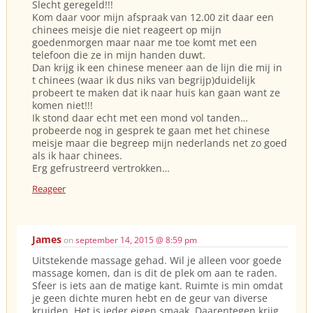
Slecht geregeld!!!
Kom daar voor mijn afspraak van 12.00 zit daar een
chinees meisje die niet reageert op mijn
goedenmorgen maar naar me toe komt met een
telefoon die ze in mijn handen duwt.
Dan krijg ik een chinese meneer aan de lijn die mij in
t chinees (waar ik dus niks van begrijp)duidelijk
probeert te maken dat ik naar huis kan gaan want ze
komen niet!!!
Ik stond daar echt met een mond vol tanden…
probeerde nog in gesprek te gaan met het chinese
meisje maar die begreep mijn nederlands net zo goed
als ik haar chinees.
Erg gefrustreerd vertrokken…
Reageer
James
on
september 14, 2015 @ 8:59 pm
Uitstekende massage gehad. Wil je alleen voor goede
massage komen, dan is dit de plek om aan te raden.
Sfeer is iets aan de matige kant. Ruimte is min omdat
je geen dichte muren hebt en de geur van diverse
kruiden. Het is ieder eigen smaak. Daarentegen krijg