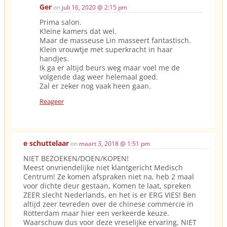
Ger
on
juli 16, 2020 @ 2:15 pm
Prima salon.
Kleine kamers dat wel.
Maar de masseuse Lin masseert fantastisch.
Klein vrouwtje met superkracht in haar
handjes.
Ik ga er altijd beurs weg maar voel me de
volgende dag weer helemaal goed.
Zal er zeker nog vaak heen gaan.
Reageer
e schuttelaar
on
maart 3, 2018 @ 1:51 pm
NIET BEZOEKEN/DOEN/KOPEN!
Meest onvriendelijke niet klantgericht Medisch
Centrum! Ze komen afspraken niet na, heb 2 maal
voor dichte deur gestaan, Komen te laat, spreken
ZEER slecht Nederlands, en het is er ERG VIES! Ben
altijd zeer tevreden over de chinese commercie in
Rotterdam maar hier een verkeerde keuze.
Waarschuw dus voor deze vreselijke ervaring, NIET