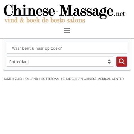
HOME
»
ZUID-HOLLAND
»
ROTTERDAM
»
ZHONG SHAN CHINESE MEDICAL CENTER