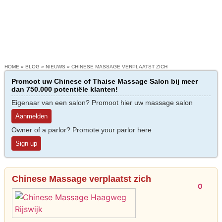
HOME
»
BLOG
»
NIEUWS
»
CHINESE MASSAGE VERPLAATST ZICH
Promoot uw Chinese of Thaise Massage Salon bij meer
dan 750.000 potentiële klanten!
Eigenaar van een salon? Promoot hier uw massage salon
Aanmelden
Owner of a parlor? Promote your parlor here
Sign up
Chinese Massage verplaatst zich
0