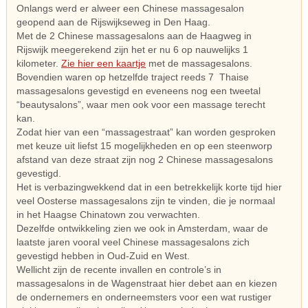
Onlangs werd er alweer een Chinese massagesalon
geopend aan de Rijswijkseweg in Den Haag.
Met de 2 Chinese massagesalons aan de Haagweg in
Rijswijk meegerekend zijn het er nu 6 op nauwelijks 1
kilometer.
Zie hier een kaartje
met de massagesalons.
Bovendien waren op hetzelfde traject reeds 7 Thaise
massagesalons gevestigd en eveneens nog een tweetal
“beautysalons”, waar men ook voor een massage terecht
kan.
Zodat hier van een “massagestraat” kan worden gesproken
met keuze uit liefst 15 mogelijkheden en op een steenworp
afstand van deze straat zijn nog 2 Chinese massagesalons
gevestigd.
Het is verbazingwekkend dat in een betrekkelijk korte tijd hier
veel Oosterse massagesalons zijn te vinden, die je normaal
in het Haagse Chinatown zou verwachten.
Dezelfde ontwikkeling zien we ook in Amsterdam, waar de
laatste jaren vooral veel Chinese massagesalons zich
gevestigd hebben in Oud-Zuid en West.
Wellicht zijn de recente invallen en controle’s in
massagesalons in de Wagenstraat hier debet aan en kiezen
de ondernemers en onderneemsters voor een wat rustiger