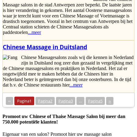
Massage salons in de stad Antwerpen zeer beperkt. De laatste jaren
is hier verandering in gekomen. Het aantal Oosterse massagesalons
waar je terecht kunt voor een Chinese Massage of Voetmassage is
drastisch toegenomen. Vooral in het centrum van Antwerpen bij het
Centraal station schieten de Chinese Massagesalons als
paddestoelen
...meer
Chinese Massage in Duitsland
Chinese Massagesalons zoals wij die kennen in Nederland
zijn in Duitsland nog zeer dun gezaaid in vergelijking met
de Chinese massagesalons en praktijken in Nederland. Het zal er
ongetwijfeld mee te maken hebben dat de Chinees hier in
Nederland beter is geïntegreerd dan bij onze oosterburen. In de tijd
dat b.v. de Chinese restaurants hier
...meer
‹‹
Pagina
1
Pagina
2
Pagina
3
…
Pagina
5
››
Promoot uw Chinese of Thaise Massage Salon bij meer dan
750.000 potentiële klanten!
Eigenaar van een salon? Promoot hier uw massage salon