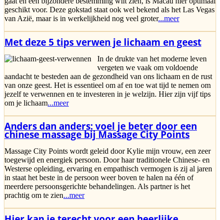
gaat en een bijzondere bestemming wilt zien, is Macau hier optimaal
geschikt voor. Deze gokstad staat ook wel bekend als het Las Vegas
van Azië, maar is in werkelijkheid nog veel groter
...meer
Met deze 5 tips verwen je lichaam en geest
In de drukte van het moderne leven
vergeten we vaak om voldoende
aandacht te besteden aan de gezondheid van ons lichaam en de rust
van onze geest. Het is essentieel om af en toe wat tijd te nemen om
jezelf te verwennen en te investeren in je welzijn. Hier zijn vijf tips
om je lichaam
...meer
Anders dan anders: voel je beter door een
chinese massage bij Massage City Points
Massage City Points wordt geleid door Kylie mijn vrouw, een zeer
toegewijd en energiek persoon. Door haar traditionele Chinese- en
Westerse opleiding, ervaring en empathisch vermogen is zij al jaren
in staat het beste in de persoon weer boven te halen na één of
meerdere persoonsgerichte behandelingen. Als partner is het
prachtig om te zien
...meer
Hier kan je terecht voor een heerlijke