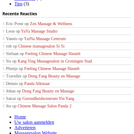
Tips
(3)
Recente Reacties
Eric Prent
op
Zen Massage & Wellness
Leon
op
YaYa Massage Studio
Yannis
op
TuiNa Massage Centrum
rob
op
Chinese massagesalon Si Si
Stefaan
op
Feeling Chinese Massage Hasselt
Sis
op
Kang Ying Massagesalon in Groningen Stad
Phietje
op
Feeling Chinese Massage Hasselt
Traveller
op
Dong Fang Beauty en Massage
Dennis
op
Panda Alkmaar
Johan
op
Dong Fang Beauty en Massage
Satrai
op
Gezondheidscentrum Yin Yang
Jos
op
Chinese Massage Salon Panda 2
Home
Uw salon aanmelden
Adverteren
Massagesalon Website