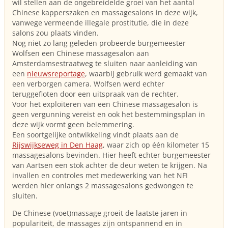
wil stellen aan de ongebreidelde groei van het aantal
Chinese kapperszaken en massagesalons in deze wijk,
vanwege vermeende illegale prostitutie, die in deze
salons zou plaats vinden.
Nog niet zo lang geleden probeerde burgemeester
Wolfsen een Chinese massagesalon aan
Amsterdamsestraatweg te sluiten naar aanleiding van
een
nieuwsreportage
, waarbij gebruik werd gemaakt van
een verborgen camera. Wolfsen werd echter
teruggefloten door een uitspraak van de rechter.
Voor het exploiteren van een Chinese massagesalon is
geen vergunning vereist en ook het bestemmingsplan in
deze wijk vormt geen belemmering.
Een soortgelijke ontwikkeling vindt plaats aan de
Rijswijkseweg in Den Haag
, waar zich op één kilometer 15
massagesalons bevinden. Hier heeft echter burgemeester
van Aartsen een stok achter de deur weten te krijgen. Na
invallen en controles met medewerking van het NFI
werden hier onlangs 2 massagesalons gedwongen te
sluiten.
De Chinese (voet)massage groeit de laatste jaren in
populariteit, de massages zijn ontspannend en in