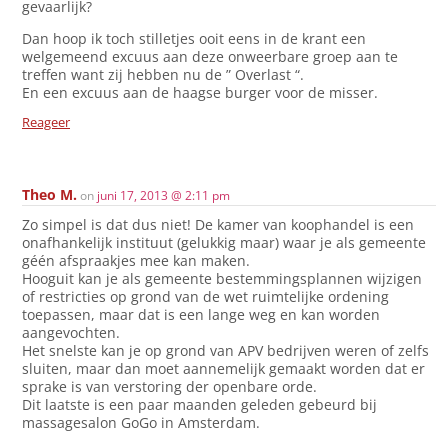
gevaarlijk?
Dan hoop ik toch stilletjes ooit eens in de krant een
welgemeend excuus aan deze onweerbare groep aan te
treffen want zij hebben nu de ” Overlast “.
En een excuus aan de haagse burger voor de misser.
Reageer
Theo M.
on
juni 17, 2013 @ 2:11 pm
Zo simpel is dat dus niet! De kamer van koophandel is een
onafhankelijk instituut (gelukkig maar) waar je als gemeente
géén afspraakjes mee kan maken.
Hooguit kan je als gemeente bestemmingsplannen wijzigen
of restricties op grond van de wet ruimtelijke ordening
toepassen, maar dat is een lange weg en kan worden
aangevochten.
Het snelste kan je op grond van APV bedrijven weren of zelfs
sluiten, maar dan moet aannemelijk gemaakt worden dat er
sprake is van verstoring der openbare orde.
Dit laatste is een paar maanden geleden gebeurd bij
massagesalon GoGo in Amsterdam.