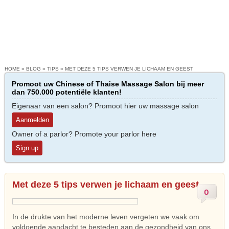
HOME
»
BLOG
»
TIPS
»
MET DEZE 5 TIPS VERWEN JE LICHAAM EN GEEST
Promoot uw Chinese of Thaise Massage Salon bij meer
dan 750.000 potentiële klanten!
Eigenaar van een salon? Promoot hier uw massage salon
Aanmelden
Owner of a parlor? Promote your parlor here
Sign up
Met deze 5 tips verwen je lichaam en geest
0
In de drukte van het moderne leven vergeten we vaak om
voldoende aandacht te besteden aan de gezondheid van ons