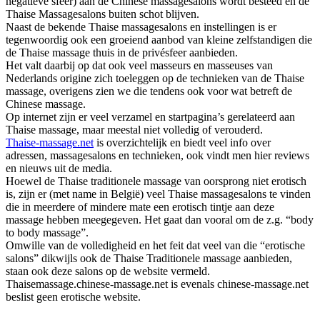
negatieve sfeer) aan de Chinese massagesalons wordt besteed en de
Thaise Massagesalons buiten schot blijven.
Naast de bekende Thaise massagesalons en instellingen is er
tegenwoordig ook een groeiend aanbod van kleine zelfstandigen die
de Thaise massage thuis in de privésfeer aanbieden.
Het valt daarbij op dat ook veel masseurs en masseuses van
Nederlands origine zich toeleggen op de technieken van de Thaise
massage, overigens zien we die tendens ook voor wat betreft de
Chinese massage.
Op internet zijn er veel verzamel en startpagina’s gerelateerd aan
Thaise massage, maar meestal niet volledig of verouderd.
Thaise-massage.net
is overzichtelijk en biedt veel info over
adressen, massagesalons en technieken, ook vindt men hier reviews
en nieuws uit de media.
Hoewel de Thaise traditionele massage van oorsprong niet erotisch
is, zijn er (met name in België) veel Thaise massagesalons te vinden
die in meerdere of mindere mate een erotisch tintje aan deze
massage hebben meegegeven. Het gaat dan vooral om de z.g. “body
to body massage”.
Omwille van de volledigheid en het feit dat veel van die “erotische
salons” dikwijls ook de Thaise Traditionele massage aanbieden,
staan ook deze salons op de website vermeld.
Thaisemassage.chinese-massage.net is evenals chinese-massage.net
beslist geen erotische website.