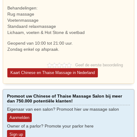
Behandelingen:
Rug massage
Voetenmassage
Standaard relaxmassage
Lichaam, voeten & Hot Stone & voetbad
Geopend van 10:00 tot 21:00 uur.
Zondag enkel op afspraak.
Geef de eerste beoordeling
Kaart Chinese en Thaise Massage in Nederland
Promoot uw Chinese of Thaise Massage Salon bij meer
dan 750.000 potentiële klanten!
Eigenaar van een salon? Promoot hier uw massage salon
Aanmelden
Owner of a parlor? Promote your parlor here
Sign up