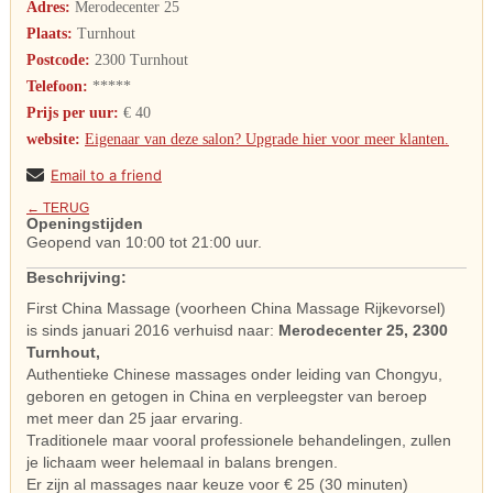
Adres:
Merodecenter 25
Plaats:
Turnhout
Postcode:
2300 Turnhout
Telefoon:
*****
Prijs per uur:
€ 40
website:
Eigenaar van deze salon? Upgrade hier voor meer klanten.
Email to a friend
← TERUG
Openingstijden
Geopend van 10:00 tot 21:00 uur.
Beschrijving:
First China Massage (voorheen China Massage Rijkevorsel)
is sinds januari 2016 verhuisd naar:
Merodecenter 25, 2300
Turnhout,
Authentieke Chinese massages onder leiding van Chongyu,
geboren en getogen in China en verpleegster van beroep
met meer dan 25 jaar ervaring.
Traditionele maar vooral professionele behandelingen, zullen
je lichaam weer helemaal in balans brengen.
Er zijn al massages naar keuze voor € 25 (30 minuten)