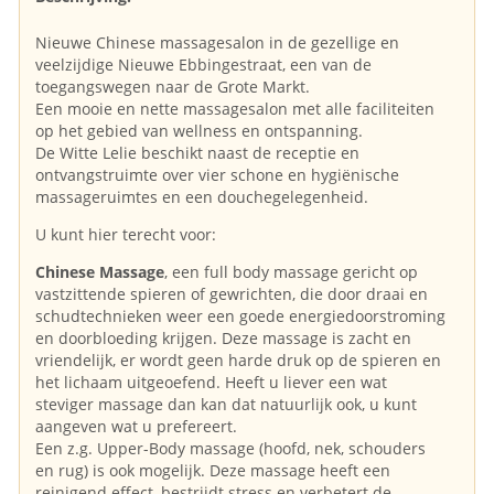
Nieuwe Chinese massagesalon in de gezellige en
veelzijdige Nieuwe Ebbingestraat, een van de
toegangswegen naar de Grote Markt.
Een mooie en nette massagesalon met alle faciliteiten
op het gebied van wellness en ontspanning.
De Witte Lelie beschikt naast de receptie en
ontvangstruimte over vier schone en hygiënische
massageruimtes en een douchegelegenheid.
U kunt hier terecht voor:
Chinese Massage
, een full body massage gericht op
vastzittende spieren of gewrichten, die door draai en
schudtechnieken weer een goede energiedoorstroming
en doorbloeding krijgen. Deze massage is zacht en
vriendelijk, er wordt geen harde druk op de spieren en
het lichaam uitgeoefend. Heeft u liever een wat
steviger massage dan kan dat natuurlijk ook, u kunt
aangeven wat u prefereert.
Een z.g. Upper-Body massage (hoofd, nek, schouders
en rug) is ook mogelijk. Deze massage heeft een
reinigend effect, bestrijdt stress en verbetert de