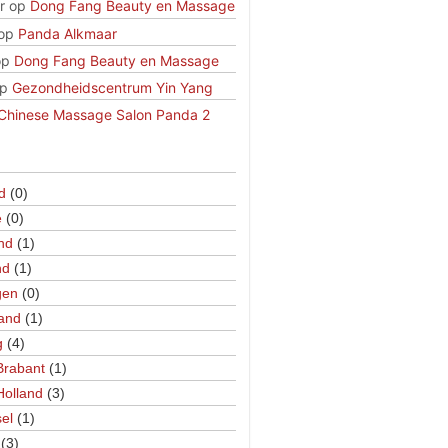
r
op
Dong Fang Beauty en Massage
op
Panda Alkmaar
op
Dong Fang Beauty en Massage
p
Gezondheidscentrum Yin Yang
Chinese Massage Salon Panda 2
d
(0)
e
(0)
nd
(1)
nd
(1)
gen
(0)
and
(1)
g
(4)
Brabant
(1)
Holland
(3)
sel
(1)
(3)