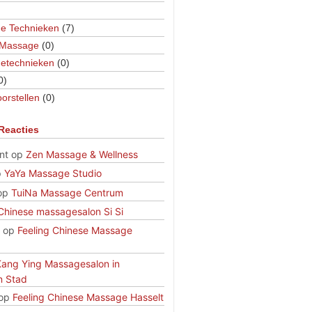
e Technieken
(7)
 Massage
(0)
etechnieken
(0)
0)
orstellen
(0)
Reacties
nt
op
Zen Massage & Wellness
p
YaYa Massage Studio
op
TuiNa Massage Centrum
Chinese massagesalon Si Si
op
Feeling Chinese Massage
Kang Ying Massagesalon in
n Stad
op
Feeling Chinese Massage Hasselt