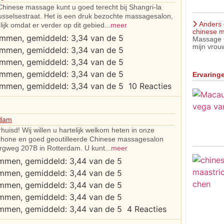
Chinese massage kunt u goed terecht bij Shangri-la
usselsestraat. Het is een druk bezochte massagesalon,
Anders 
lijk omdat er verder op dit gebied
...meer
chinese m
Massage C
mijn vrouw
Ervaring
10 Reacties
rdam
erhuisd! Wij willen u hartelijk welkom heten in onze
chone en goed geoutilleerde Chinese massagesalon
rgweg 207B in Rotterdam. U kunt
...meer
4 Reacties