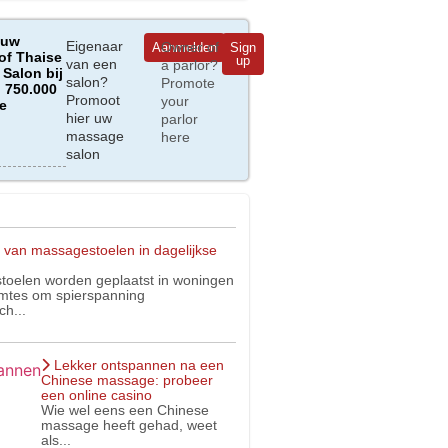
 uw
Eigenaar
Owner of
Aanmelden
Sign
of Thaise
up
van een
a parlor?
Salon bij
salon?
Promote
 750.000
Promoot
your
e
hier uw
parlor
massage
here
salon
 van massagestoelen in dagelijkse
oelen worden geplaatst in woningen
imtes om spierspanning
ch...
Lekker ontspannen na een
Chinese massage: probeer
een online casino
Wie wel eens een Chinese
massage heeft gehad, weet
als...