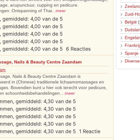
age, acupunctuur, cupping en pedicure.
Zeelan
ngen: Ontspanning of Thai
...meer
Zuid-Ho
België
(
Duitsla
Engela
Frankrij
6 Reacties
Spanje
Diverse
ssage, Nails & Beauty Centre Zaandam
dam
sage, Nails & Beauty Centre Zaandam is
seerd in (Chinese) traditionele lichaamsmassages en
ges. Bovendien kunt u hier ook terecht voor pedicure,
en schoonheidsbehandelingen.
...meer
1 Reactie