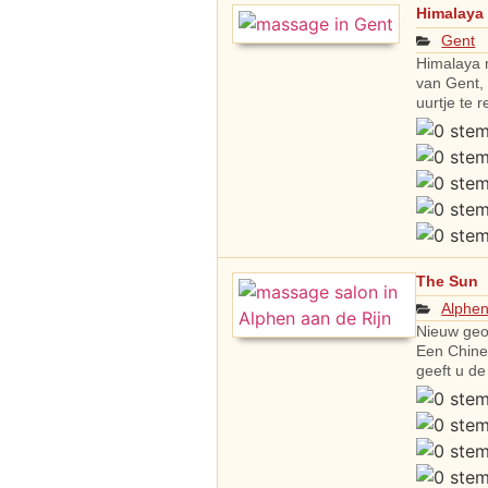
Himalaya
Gent
Himalaya m
van Gent, 
uurtje te r
The Sun
Alphen
Nieuw geo
Een Chine
geeft u d