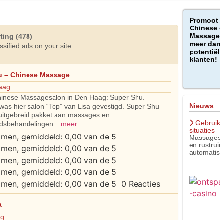
Promoot
Chinese 
Massage 
ting (478)
meer dan
sified ads on your site.
potentiël
klanten!
u – Chinese Massage
aag
inese Massagesalon in Den Haag: Super Shu.
Nieuws
was hier salon “Top” van Lisa gevestigd. Super Shu
 uitgebreid pakket aan massages en
Gebruik
dsbehandelingen.
...meer
situaties
Massagest
en rustru
automatis
0 Reacties
a
rg