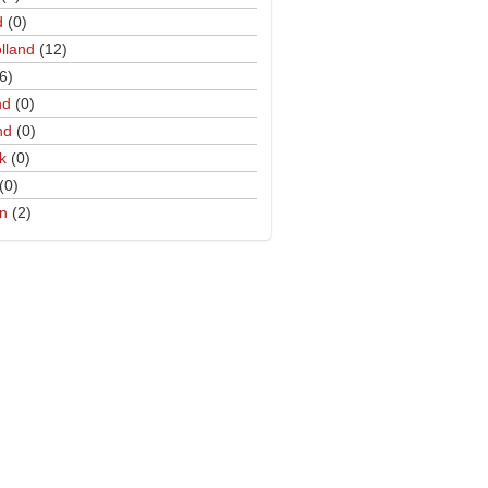
d
(0)
lland
(12)
6)
nd
(0)
nd
(0)
k
(0)
(0)
n
(2)