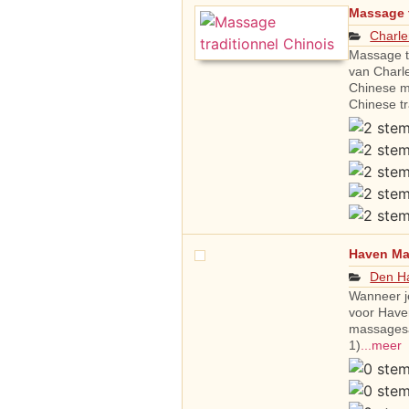
Massage t
Charle
Massage tr
van Charl
Chinese m
Chinese t
Haven M
Den H
Wanneer j
voor Have
massages
1)
...meer