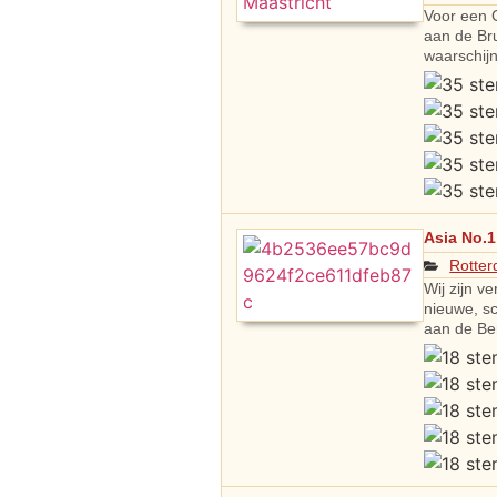
Voor een 
aan de Br
waarschijn
Asia No.1
Rotte
Wij zijn v
nieuwe, s
aan de Be