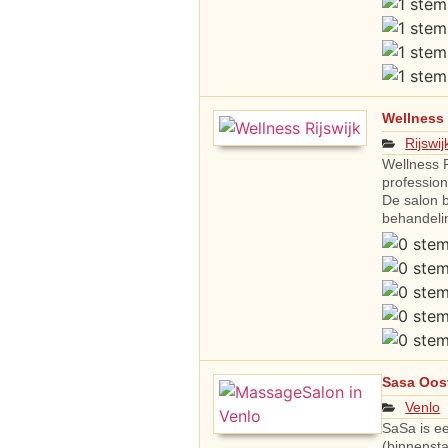
Wellness 
Rijswij
Wellness R
professio
De salon 
behandeli
Sasa Oos
Venlo
SaSa is e
(binnenst