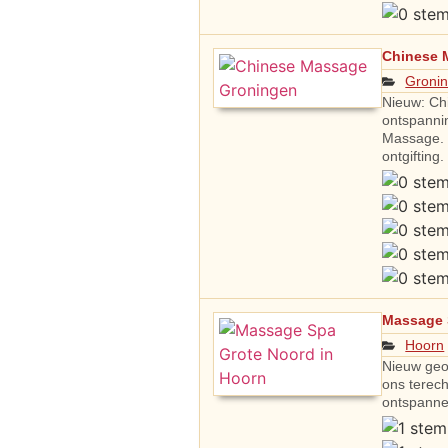
Chinese 
Groni
Nieuw: Ch
ontspanni
Massage. 
ontgiftin
Massage 
Hoorn
Nieuw geo
ons terech
ontspanne