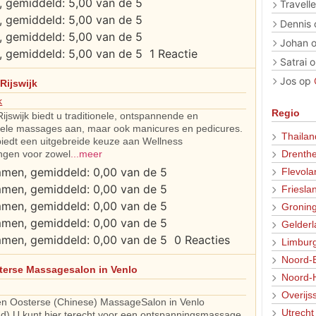
Travelle
Dennis
Johan
1 Reactie
Satrai
o
Jos
op
Rijswijk
k
Regio
ijswijk biedt u traditionele, ontspannende en
nele massages aan, maar ook manicures en pedicures.
Thailan
biedt een uitgebreide keuze aan Wellness
Drenth
ngen voor zowel
...meer
Flevola
Friesla
Gronin
Gelderl
0 Reacties
Limbur
Noord-
terse Massagesalon in Venlo
Noord-
Overijs
en Oosterse (Chinese) MassageSalon in Venlo
Utrecht
ad) U kunt hier terecht voor een ontspanningsmassage,