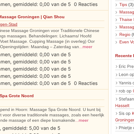
0 Reacties
Tips
(3)
Massag
Massage Groningen | Qian Shou
Thaise
ngen-Stad
Massag
inese Massage Groningen voor Traditionele Chinese
Regio
(
ngs massages. Behandelingen: Lichaams/ Hoofd
Voet Massage. Cupping Massage (in overleg) Oor
Even Vo
g. Openingstijden: Maandag – Zaterdag van
...meer
Recente 
Eric Pre
Leon
o
Yannis
0 Reacties
rob
op
Spa Grote Noord
Stefaan
Hasselt
pend in Hoorn: Massage Spa Grote Noord. U kunt bij
Sis
op
t voor diverse traditionele massages, zoals een heerlijk
Groninge
nde massage of een diepe losmakende
...meer
Phietje