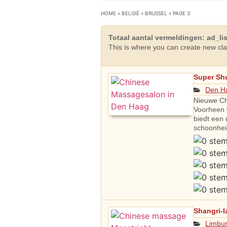
HOME
»
BELGIË
»
BRUSSEL
»
PAGE 3
Totaal aantal vermeldingen: ad_lis
This is where you can create new clas
Super Sh
Den H
Nieuwe Ch
Voorheen 
biedt een
schoonhei
Shangri-l
Limbu